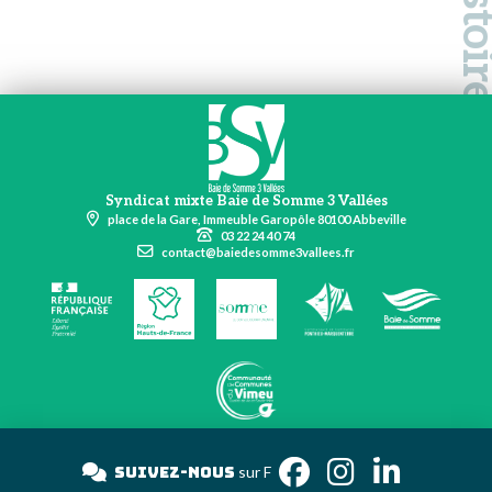
Syndicat mixte Baie de Somme 3 Vallées
place de la Gare, Immeuble Garopôle 80100 Abbeville
03 22 24 40 74
contact@baiedesomme3vallees.fr
Suivez-nous