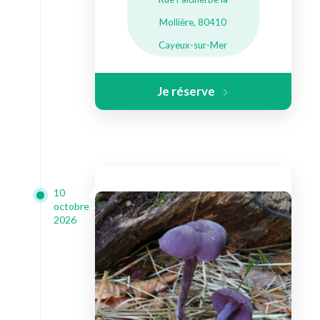
Mollière, 80410
Cayeux-sur-Mer
Je réserve
10
octobre
2026