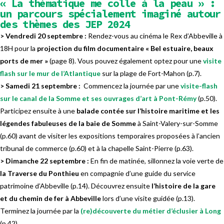
« La thématique me colle à la peau »
:
un parcours spécialement imaginé autour
des thèmes des JEP 2024
> Vendredi 20 septembre :
Rendez-vous au cinéma le Rex d’Abbeville à
18H pour la
projection du film documentaire « Bel estuaire, beaux
ports de mer »
(page 8). Vous pouvez également optez pour une
visite
flash sur le mur de l’Atlantique
sur la plage de Fort-Mahon (p.7).
> Samedi 21 septembre :
Commencez la journée par une
visite-flash
sur le canal de la Somme et ses ouvrages d’art
à Pont-Rémy
(p.50).
Participez ensuite à une
balade contée sur l’histoire maritime et les
légendes fabuleuses de la baie de Somme
à Saint-Valery-sur-Somme
(p.60) avant de visiter les expositions temporaires proposées à l’ancien
tribunal de commerce (p.60) et à la chapelle Saint-Pierre (p.63).
> Dimanche 22 septembre :
En fin de matinée, sillonnez la voie verte de
la Traverse du Ponthieu
en compagnie d’une guide du service
patrimoine d’Abbeville (p.14). Découvrez ensuite
l’histoire de la gare
et du chemin de fer à Abbeville
lors d’une visite guidée (p.13).
Terminez la journée par la
(re)découverte du métier d’éclusier à Long
(p.42).