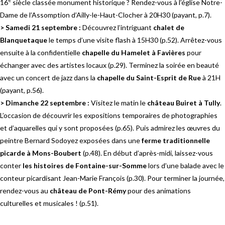
e
16
siècle classée monument historique ? Rendez-vous à l’église Notre-
Dame de l’Assomption d’Ailly-le-Haut-Clocher à 20H30 (payant, p.7).
> Samedi 21 septembre :
Découvrez l’intriguant
chalet de
Blanquetaque
le temps d’une visite flash à 15H30 (p.52). Arrêtez-vous
ensuite à la confidentielle
chapelle du Hamelet à Favières
pour
échanger avec des artistes locaux (p.29). Terminez la soirée en beauté
avec un concert de jazz dans la
chapelle du Saint-Esprit de Rue
à 21H
(payant, p.56).
> Dimanche 22 septembre :
Visitez le matin le
château Buiret à Tully
.
L’occasion de découvrir les expositions temporaires de photographies
et d’aquarelles qui y sont proposées (p.65). Puis admirez les œuvres du
peintre Bernard Sodoyez exposées dans une
ferme traditionnelle
picarde à Mons-Boubert
(p.48). En début d’après-midi, laissez-vous
conter
les histoires de Fontaine-sur-Somme
lors d’une balade avec le
conteur picardisant Jean-Marie François (p.30). Pour terminer la journée,
rendez-vous au
château de Pont-Rémy
pour des animations
culturelles et musicales ! (p.51).