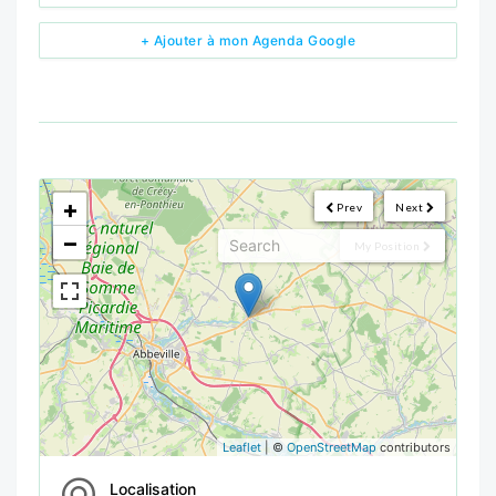
+ Ajouter à mon Agenda Google
<!--
-->
+
Prev
Next
−
My Position
Leaflet
| ©
OpenStreetMap
contributors
Localisation