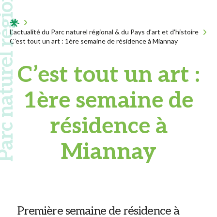
 naturel régional
Acceuil
L'actualité du Parc naturel régional & du Pays d'art et d'histoire
C’est tout un art : 1ère semaine de résidence à Miannay
C’est tout un art :
1ère semaine de
résidence à
Miannay
Première semaine de résidence à