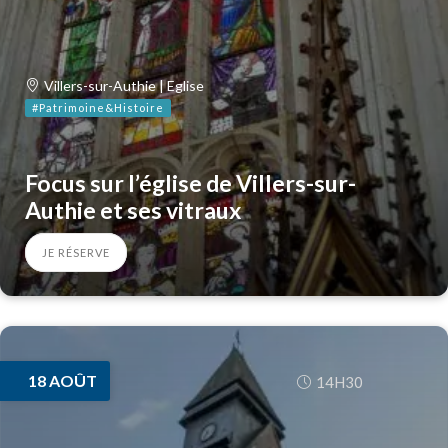
Villers-sur-Authie | Eglise
#Patrimoine&Histoire
Focus sur l’église de Villers-sur-
Authie et ses vitraux
JE RÉSERVE
18
AOÛT
14H30