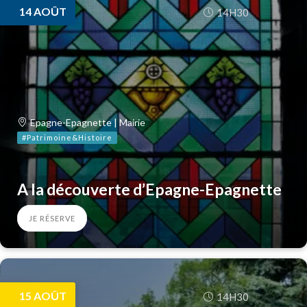
14
AOÛT
14H30
Epagne-Epagnette | Mairie
#Patrimoine&Histoire
A la découverte d’Epagne-Epagnette
JE RÉSERVE
15
AOÛT
14H30