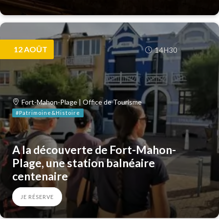
12
AOÛT
14H30
Fort-Mahon-Plage | Office de Tourisme
#Patrimoine&Histoire
A la découverte de Fort-Mahon-
Plage, une station balnéaire
centenaire
JE RÉSERVE