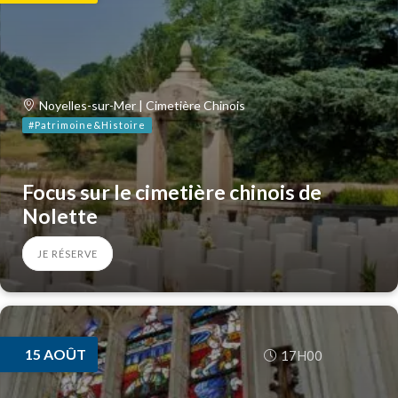
Noyelles-sur-Mer | Cimetière Chinois
#Patrimoine&Histoire
Focus sur le cimetière chinois de
Nolette
JE RÉSERVE
15
AOÛT
17H00