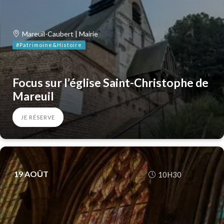
Mareuil-Caubert | Mairie
#Patrimoine&Histoire
Focus sur l’église Saint-Christophe de
Mareuil
JE RÉSERVE
19
AOÛT
10H30