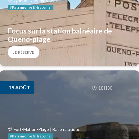
Quend | Cinéma le Pax
#Patrimoine&Histoire
Focus sur la station balnéaire de
Quend-plage
JE RÉSERVE
19
AOÛT
18H30
Fort-Mahon-Plage | Base nautique
#Patrimoine&Histoire