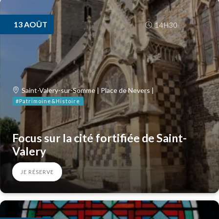
13
AOÛT
14H30
Saint-Valery-sur-Somme | Place de Nevers |
#Patrimoine&Histoire
Focus sur la cité fortifiée de Saint-
Valery
JE RÉSERVE