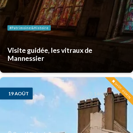
#Patrimoine&Histoire
Visite guidée, les vitraux de
Mannessier
SHOT -45MIN
19
AOÛT
14H30