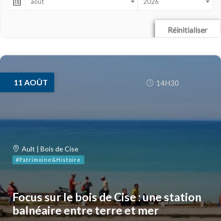
août
2026
Réinitialiser
11
AOÛT
14H30
Ault | Bois de Cise
#Patrimoine&Histoire
Focus sur le bois de Cise : une station
balnéaire entre terre et mer