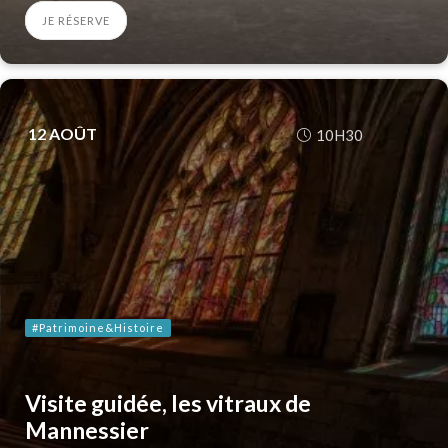
JE RÉSERVE
12
AOÛT
10H30
#Patrimoine&Histoire
Visite guidée, les vitraux de
Mannessier