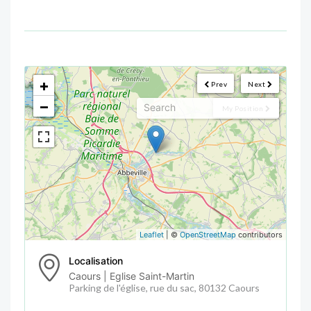
<!--
-->
+
Prev
Next
−
My Position
Leaflet
| ©
OpenStreetMap
contributors
Localisation
Caours | Eglise Saint-Martin
Parking de l'église, rue du sac, 80132 Caours