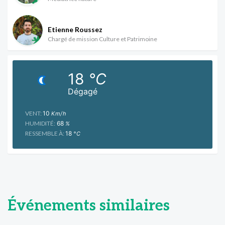
Etienne Roussez
Chargé de mission Culture et Patrimoine
18
°C
Dégagé
VENT:
10
Km/h
HUMIDITÉ:
68
%
RESSEMBLE À:
18
°C
Événements similaires