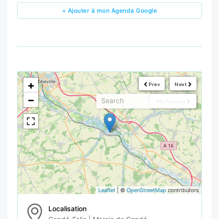
+ Ajouter à mon Agenda Google
<!--
-->
+
Prev
Next
−
My Position
Leaflet
| ©
OpenStreetMap
contributors
Localisation