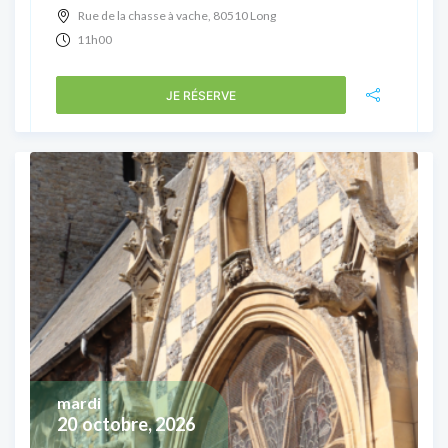
Rue de la chasse à vache, 80510 Long
11h00
JE RÉSERVE
mardi
20
octobre, 2026