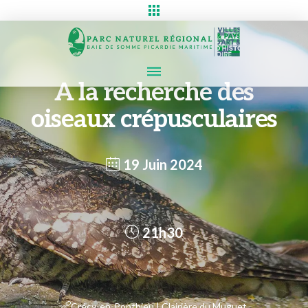
A la recherche des
oiseaux crépusculaires
19 Juin 2024
21h30
Crécy-en-Ponthieu | Clairière du Muguet