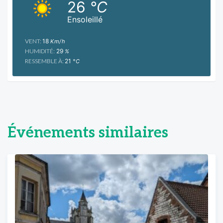
26
°C
Ensoleillé
VENT:
18
Km/h
HUMIDITÉ:
29
%
RESSEMBLE À:
21
°C
Événements similaires