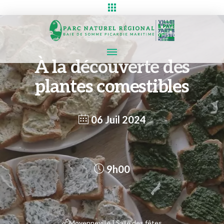
À la découverte des
plantes comestibles
06 Juil 2024
9h00
Moyenneville | Salle des fêtes