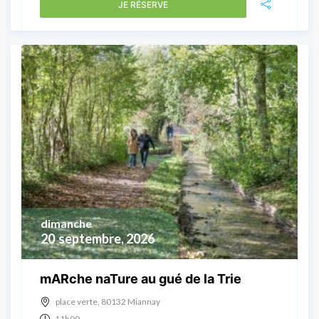
JE RÉSERVE
dimanche
20
septembre, 2026
mARche naTure au gué de la Trie
place verte, 80132 Miannay
11h00