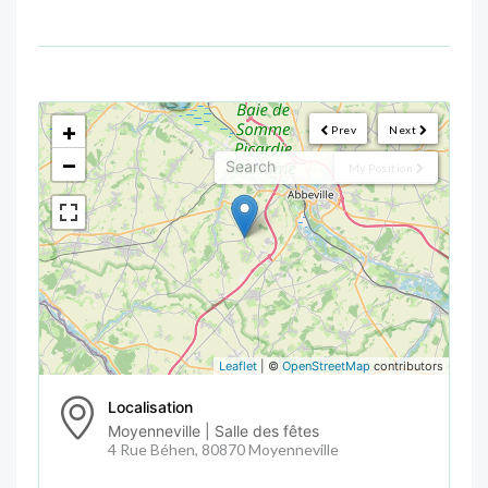
<!--
-->
+
Prev
Next
−
My Position
Leaflet
| ©
OpenStreetMap
contributors
Localisation
Moyenneville | Salle des fêtes
4 Rue Béhen, 80870 Moyenneville