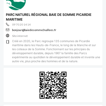
PARC NATUREL RÉGIONAL BAIE DE SOMME PICARDIE
MARITIME
09 70 20 14 14
bonjour@baiedesomme3vallees.fr
Site internet
Créé en 2020, le Parc regroupe 135 communes de Picardie
maritime dans les Hauts-de-France, le long de la Manche et sur
les coteaux de la Somme. Fonctionnant sur les principes du
développement durable, depuis 1967 la famille des Parcs
expérimente au quotidien le développement durable et invente une
autre vie, plus proche des hommes et de la nature.