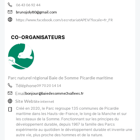
06 43 06 92 44
brunojoly80@gmail.com
https://www.facebook.com/secretariatAPEV/?locale=fr_FR
CO-ORGANISATEURS
Parc naturel régional Baie de Somme Picardie maritime
Téléphone
09 70 20 14 14
Email
bonjour@baiedesomme3vallees.fr
Site Web
Site internet
Créé en 2020, le Parc regroupe 135 communes de Picardie
maritime dans les Hauts-de-France, le long de la Manche et sur
les coteaux de la Somme. Fonctionnant sur les principes du
développement durable, depuis 1967 la famille des Parcs
expérimente au quotidien le développement durable et invente une
autre vie, plus proche des hommes et de la nature.