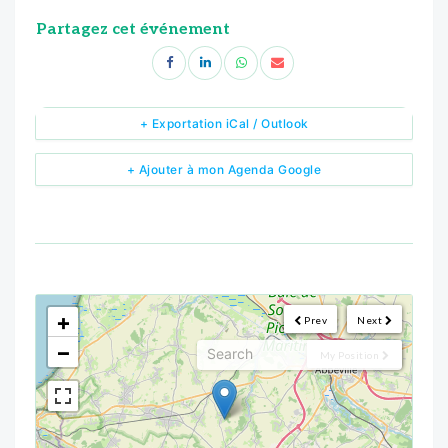
Partagez cet événement
+ Exportation iCal / Outlook
+ Ajouter à mon Agenda Google
<!--
-->
+
Prev
Next
−
My Position