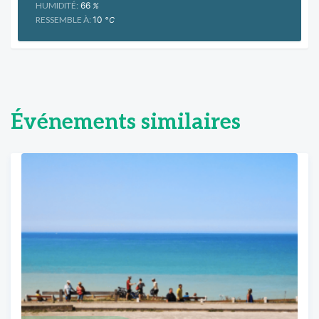
HUMIDITÉ:
66
%
RESSEMBLE À:
10
°C
Événements similaires