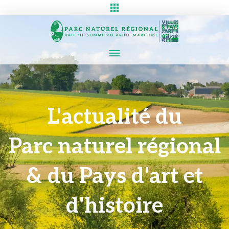
L'actualité du
Parc naturel régional
& du Pays d'art et
d'histoire