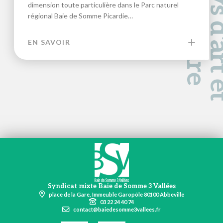
a
d
e
dimension toute particulière dans le Parc naturel
régional Baie de Somme Picardie…
EN SAVOIR
Syndicat mixte Baie de Somme 3 Vallées
place de la Gare, Immeuble Garopôle 80100 Abbeville
03 22 24 40 74
contact@baiedesomme3vallees.fr