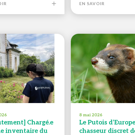
OIR
EN SAVOIR
026
8 mai 2026
utement] Chargé.e
Le Putois d’Europe
de inventaire du
chasseur discret d