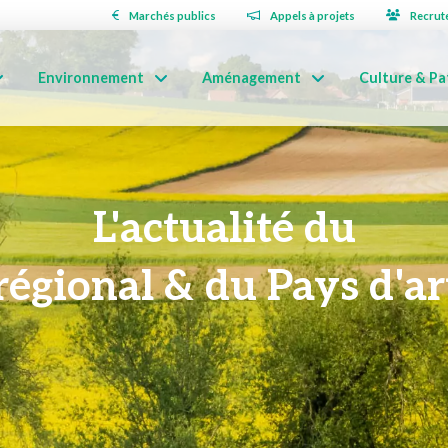
Marchés publics
Appels à projets
Recrut
Environnement
Aménagement
Culture & Pa
L'actualité du
régional & du Pays d'art