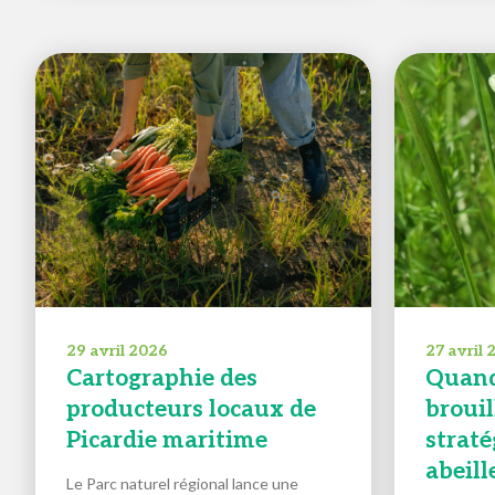
29 avril 2026
27 avril
Cartographie des
Quand
producteurs locaux de
brouill
Picardie maritime
straté
abeill
Le Parc naturel régional lance une