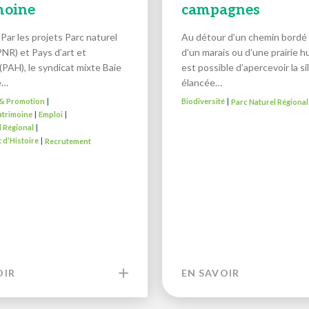
moine
campagnes
Par les projets Parc naturel
Au détour d’un chemin bordé 
PNR) et Pays d’art et
d’un marais ou d’une prairie hu
 (PAH), le syndicat mixte Baie
est possible d’apercevoir la s
e…
élancée…
é & Promotion
Biodiversité
Parc Naturel Régional
|
|
atrimoine
Emploi
|
|
l Régional
|
t d’Histoire
Recrutement
|
OIR
EN SAVOIR