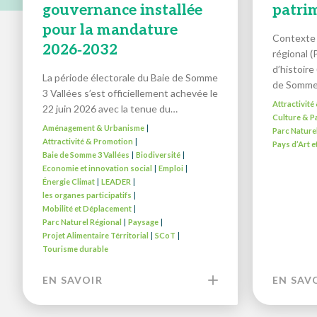
gouvernance installée
patri
pour la mandature
Contexte 
2026‑2032
régional (
d’histoire
La période électorale du Baie de Somme
de Somm
3 Vallées s’est officiellement achevée le
Attractivit
22 juin 2026 avec la tenue du…
Culture & P
Aménagement & Urbanisme
|
Parc Nature
Attractivité & Promotion
|
Pays d’Art e
Baie de Somme 3 Vallées
Biodiversité
|
|
Economie et innovation social
Emploi
|
|
Énergie Climat
LEADER
|
|
les organes participatifs
|
Mobilité et Déplacement
|
Parc Naturel Régional
Paysage
|
|
Projet Alimentaire Térritorial
SCoT
|
|
Tourisme durable
EN SAVOIR
EN SAV