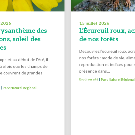
t 2026
15 juillet 2026
rysanthème des
L’Écureuil roux, a
ns, soleil des
de nos forêts
res
Découvrez l’écureuil roux, ac
nos forêts : mode de vie, alim
ps et au début de l’été, il
reproduction et indices pour 
utrefois que les champs de
présence dans…
se couvrent de grandes
Biodiversité
Parc Naturel Régional
|
é
Parc Naturel Régional
|