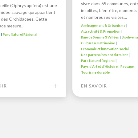
vivre dans 65 communes, entr
beille (Ophrys apifera) est une
insolites, bien‑être, moments 
chidée sauvage qui appartient
et nombreuses visites…
le des Orchidacées. Cette
vace mesure…
Aménagement & Urbanisme
|
Attractivité & Promotion
|
é
Parc Naturel Régional
|
Baie de Somme 3 Vallées
Biodiversi
|
Culture & Patrimoine
|
Economie et innovation social
|
Nos partenaires ont du talent
|
Parc Naturel Régional
|
Pays d’Art et d’Histoire
Paysage
|
|
Tourisme durable
OIR
EN SAVOIR