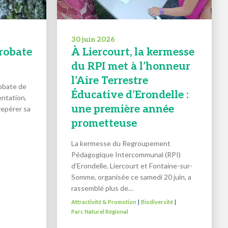
30 juin 2026
crobate
À Liercourt, la kermesse
du RPI met à l’honneur
l’Aire Terrestre
robate de
Éducative d’Erondelle :
entation,
une première année
repérer sa
prometteuse
La kermesse du Regroupement
Pédagogique Intercommunal (RPI)
d’Erondelle, Liercourt et Fontaine-sur-
Somme, organisée ce samedi 20 juin, a
rassemblé plus de…
Attractivité & Promotion
Biodiversité
|
|
Parc Naturel Régional