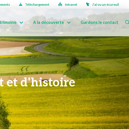
ements
Téléchargement
Intranet
J’ai vu un écureuil
trimoine
A la découverte
Gardons le contact
 et d'histoire