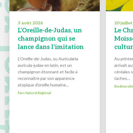
 naturel régional
3 août 2026
20 juille
L’Oreille-de-Judas, un
Le Ch
champignon qui se
Moisso
lance dans l’imitation
cultu
L’Oreille-de-Judas, ou Auricularia
Au printem
auricula-judae en latin, est un
arrivait a
champignon étonnant et facile à
céréales 
reconnaitre par son apparence
taches…
atypique d’oreille humaine…
Biodiversit
Parc Naturel Régional