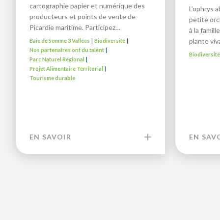
cartographie papier et numérique des
L’ophrys a
producteurs et points de vente de
petite or
Picardie maritime. Participez…
à la famil
plante vi
Baie de Somme 3 Vallées
Biodiversité
|
|
Nos partenaires ont du talent
|
Biodiversit
Parc Naturel Régional
|
Projet Alimentaire Térritorial
|
Tourisme durable
EN SAVOIR
EN SAV