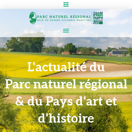
L'actualité du
Parc naturel régional
& du Pays d'art et
d'histoire