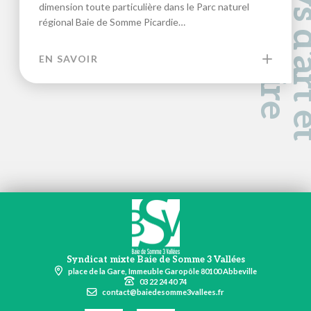
a
d
e
dimension toute particulière dans le Parc naturel
régional Baie de Somme Picardie…
EN SAVOIR
Syndicat mixte Baie de Somme 3 Vallées
place de la Gare, Immeuble Garopôle 80100 Abbeville
03 22 24 40 74
contact@baiedesomme3vallees.fr