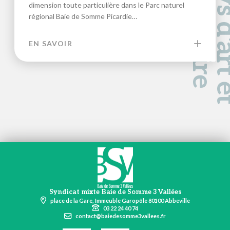
a
d
e
dimension toute particulière dans le Parc naturel
régional Baie de Somme Picardie…
EN SAVOIR
Syndicat mixte Baie de Somme 3 Vallées
place de la Gare, Immeuble Garopôle 80100 Abbeville
03 22 24 40 74
contact@baiedesomme3vallees.fr