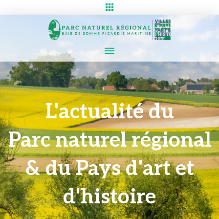
L'actualité du
Parc naturel régional
& du Pays d'art et
d'histoire