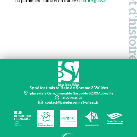
du patrimoine culturel en france :
culture.gouv.fr
Syndicat mixte Baie de Somme 3 Vallées
place de la Gare, Immeuble Garopôle 80100 Abbeville
03 22 24 40 74
contact@baiedesomme3vallees.fr