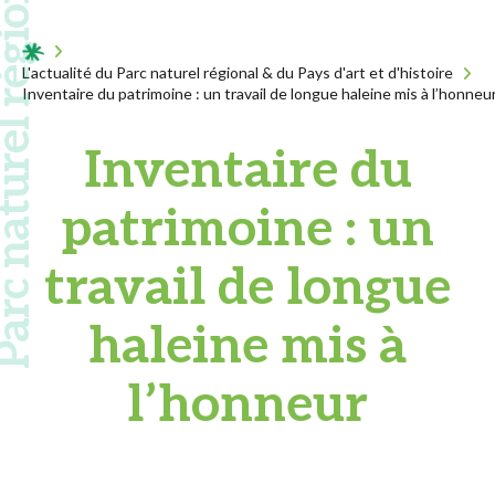
 naturel régional
Acceuil
L'actualité du Parc naturel régional & du Pays d'art et d'histoire
Inventaire du patrimoine : un travail de longue haleine mis à l’honneu
Inventaire du
patrimoine : un
travail de longue
haleine mis à
l’honneur