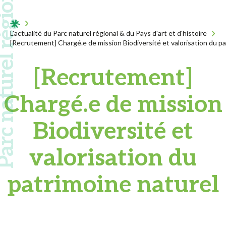
 naturel régional
Acceuil
L'actualité du Parc naturel régional & du Pays d'art et d'histoire
[Recrutement] Chargé.e de mission Biodiversité et valorisation du pa
[Recrutement]
Chargé.e de mission
Biodiversité et
valorisation du
patrimoine naturel