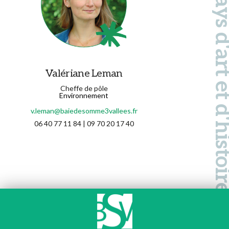
Pays d'art et d'hi
Valériane Leman
Cheffe de pôle
Environnement
v.leman@baiedesomme3vallees.fr
06 40 77 11 84 | 09 70 20 17 40