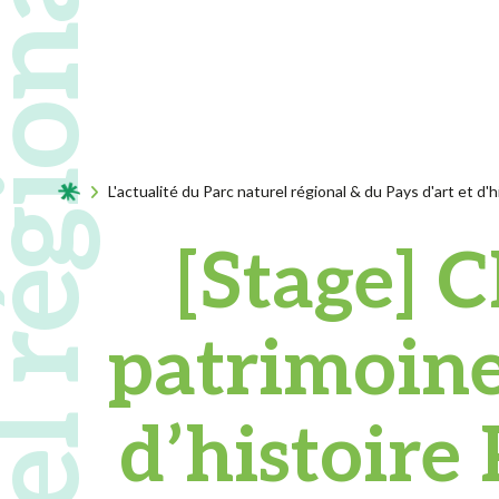
Acceuil
L'actualité du Parc naturel régional & du Pays d'art et d'h
[Stage] C
patrimoine
d’histoir