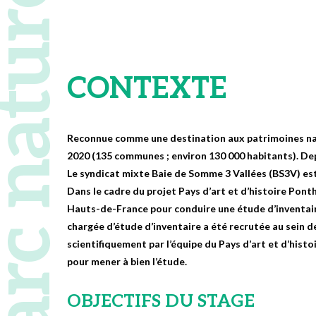
 naturel régional
CONTEXTE
Reconnue comme une destination aux patrimoines natur
2020 (135 communes ; environ 130 000 habitants). Dep
Le syndicat mixte Baie de Somme 3 Vallées (BS3V) est
Dans le cadre du projet Pays d’art et d’histoire Ponth
Hauts-de-France pour conduire une étude d’inventair
chargée d’étude d’inventaire a été recrutée au sein 
scientifiquement par l’équipe du Pays d’art et d’his
pour mener à bien l’étude.
OBJECTIFS DU STAGE