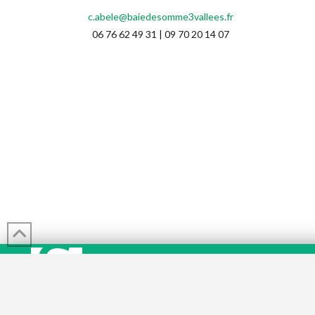
c.abele@baiedesomme3vallees.fr
06 76 62 49 31 | 09 70 20 14 07
Syndicat mixte Baie de Somme 3 Vallées
place de la Gare, Immeuble Garopôle 80100 Abbeville
03 22 24 40 74
contact@baiedesomme3vallees.fr