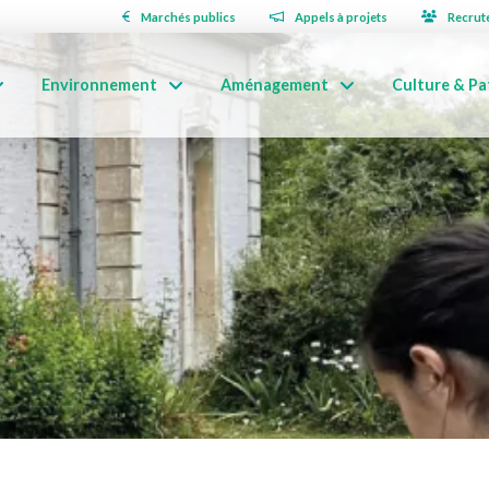
Marchés publics
Appels à projets
Recrut
Environnement
Aménagement
Culture & Pa