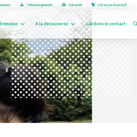
ements
Téléchargement
Intranet
J’ai vu un écureuil
trimoine
A la découverte
Gardons le contact