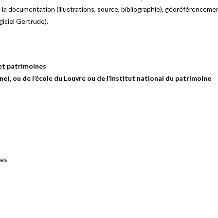
a documentation (illustrations, source, bibliographie), géoréférencement 
giciel Gertrude).
 et patrimoines
ine), ou de l’école du Louvre ou de l’Institut national du patrimoine
ues