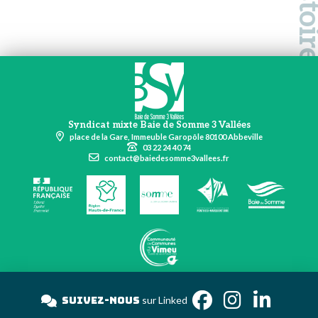
Syndicat mixte Baie de Somme 3 Vallées
place de la Gare, Immeuble Garopôle 80100 Abbeville
03 22 24 40 74
contact@baiedesomme3vallees.fr
Suivez-nous
sur Linke