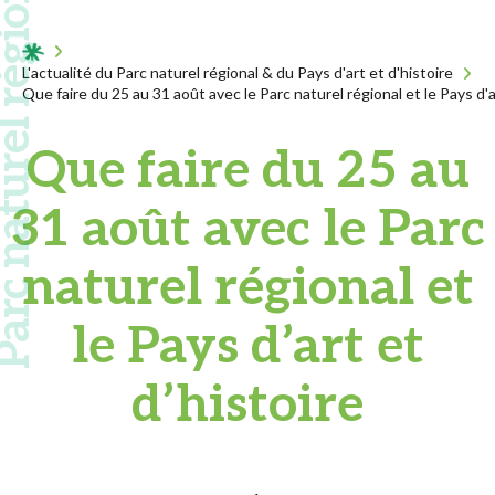
 naturel régional
Acceuil
L'actualité du Parc naturel régional & du Pays d'art et d'histoire
Que faire du 25 au 31 août avec le Parc naturel régional et le Pays d'a
Que faire du 25 au
31 août avec le Parc
naturel régional et
le Pays d’art et
d’histoire