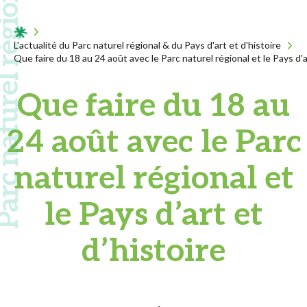
 naturel régional
Acceuil
L'actualité du Parc naturel régional & du Pays d'art et d'histoire
Que faire du 18 au 24 août avec le Parc naturel régional et le Pays d'a
Que faire du 18 au
24 août avec le Parc
naturel régional et
le Pays d’art et
d’histoire