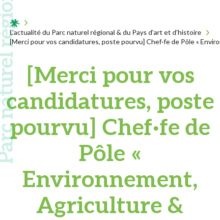
 naturel régional
Acceuil
L'actualité du Parc naturel régional & du Pays d'art et d'histoire
[Merci pour vos candidatures, poste pourvu] Chef·fe de Pôle « Envir
[Merci pour vos
candidatures, poste
pourvu] Chef·fe de
Pôle «
Environnement,
Agriculture &