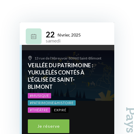
22
février, 2025
samedi
13 rue de l'Abreuvoir 80960 Saint-Blimont
VEILLÉE DU PATRIMOINE :
YUKULÉLÉS CONTÉS À
L’ÉGLISE DE SAINT-
BLIMONT
#MUSIQUE
#PATRIMOINE&HISTOIRE
#THÉÂTRE
EXPIRÉ
Je réserve