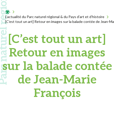
 naturel régional
Acceuil
L'actualité du Parc naturel régional & du Pays d'art et d'histoire
[C’est tout un art] Retour en images sur la balade contée de Jean-Ma
[C’est tout un art]
Retour en images
sur la balade contée
de Jean-Marie
François