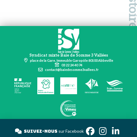
Syndicat mixte Baie de Somme 3 Vallées
place de la Gare, Immeuble Garopôle 80100 Abbeville
03 22 24 40 74
contact@baiedesomme3vallees.fr
Suivez-nous
sur Faceb