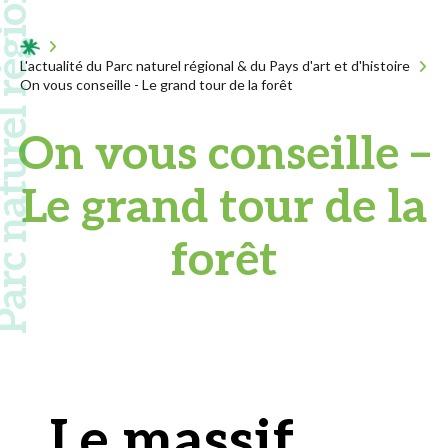
 naturel régional
Acceuil
L'actualité du Parc naturel régional & du Pays d'art et d'histoire
On vous conseille - Le grand tour de la forêt
On vous conseille –
Le grand tour de la
forêt
Le massif