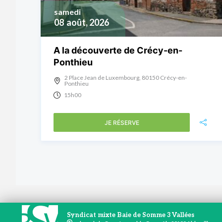
samedi
08
août, 2026
A la découverte de Crécy-en-
Ponthieu
2 Place Jean de Luxembourg, 80150 Crécy-en-
Ponthieu
15h00
JE RÉSERVE
Syndicat mixte Baie de Somme 3 Vallées