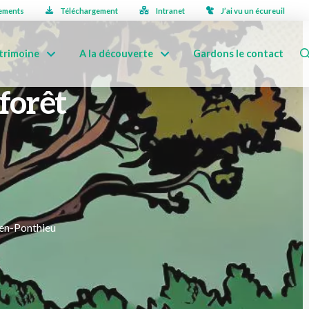
ements
Téléchargement
Intranet
J’ai vu un écureuil
trimoine
A la découverte
Gardons le contact
 forêt
-en-Ponthieu