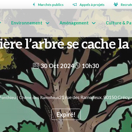
Marchés publics
Appels à projets
Recrut
Environnement
Aménagement
Culture & Pa
ère l’arbre se cache la
30 Oct 2024
10h30
21 rue des Ramolleux, 80150 Crécy
Ponthieu | Chêne des Ramolleux
Expiré!