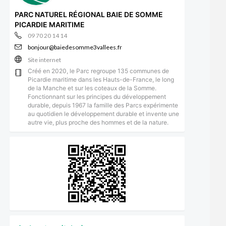
PARC NATUREL RÉGIONAL BAIE DE SOMME
PICARDIE MARITIME
09 70 20 14 14
bonjour@baiedesomme3vallees.fr
Site internet
Créé en 2020, le Parc regroupe 135 communes de
Picardie maritime dans les Hauts-de-France, le long
de la Manche et sur les coteaux de la Somme.
Fonctionnant sur les principes du développement
durable, depuis 1967 la famille des Parcs expérimente
au quotidien le développement durable et invente une
autre vie, plus proche des hommes et de la nature.