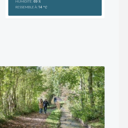
HUMIDITÉ:
69
%
RESSEMBLE À:
14
°C