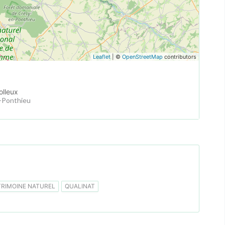
Leaflet
| ©
OpenStreetMap
contributors
olleux
n-Ponthieu
TRIMOINE NATUREL
QUALINAT