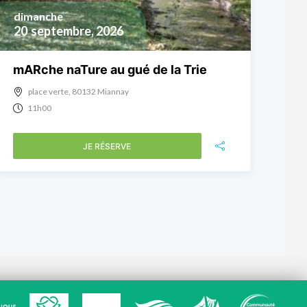
dimanche
20
septembre, 2026
mARche naTure au gué de la Trie
place verte, 80132 Miannay
11h00
JE RÉSERVE