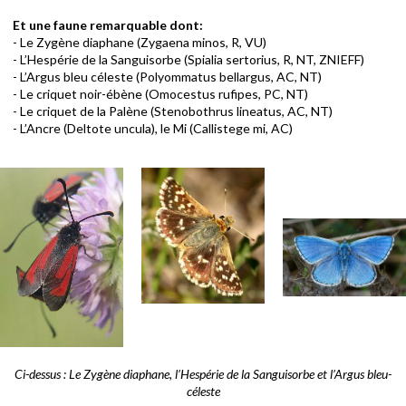
Et une faune remarquable dont:
- Le Zygène diaphane (Zygaena minos, R, VU)
- L’Hespérie de la Sanguisorbe (Spialia sertorius, R, NT, ZNIEFF)
- L’Argus bleu céleste (Polyommatus bellargus, AC, NT)
- Le criquet noir-ébène (Omocestus rufipes, PC, NT)
- Le criquet de la Palène (Stenobothrus lineatus, AC, NT)
- L’Ancre (Deltote uncula), le Mi (Callistege mi, AC)
Ci-dessus : Le Zygène diaphane, l’Hespérie de la Sanguisorbe et l’Argus bleu-
céleste