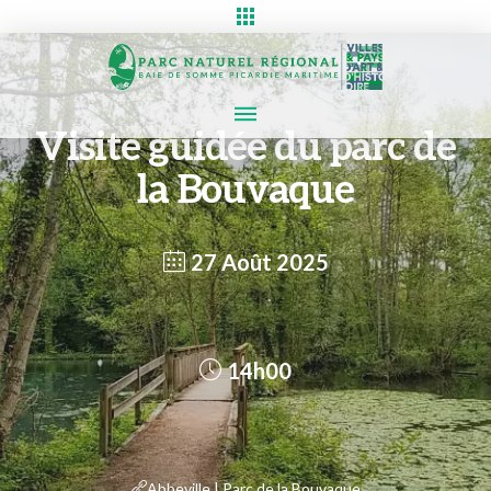
Visite guidée du parc de
la Bouvaque
27 Août 2025
14h00
Abbeville | Parc de la Bouvaque