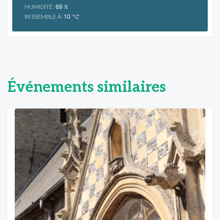
HUMIDITÉ:
69
%
RESSEMBLE À:
10
°C
Événements similaires