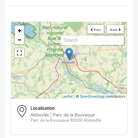
<!--
-->
+
Prev
Next
−
My Position
Leaflet
| ©
OpenStreetMap
contributors
Localisation
Abbeville | Parc de la Bouvaque
Parc de la Bouvaque 80100 Abbeville