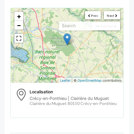
<!--
-->
+
Prev
Next
−
My Position
Leaflet
| ©
OpenStreetMap
contributors
Localisation
Crécy-en-Ponthieu | Clairière du Muguet
Clairière du Muguet 80150 Crécy-en-Ponthieu