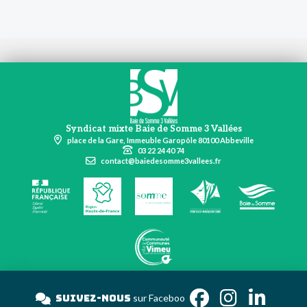
Syndicat mixte Baie de Somme 3 Vallées
place de la Gare, Immeuble Garopôle 80100 Abbeville
03 22 24 40 74
contact@baiedesomme3vallees.fr
Suivez-nous
sur Face