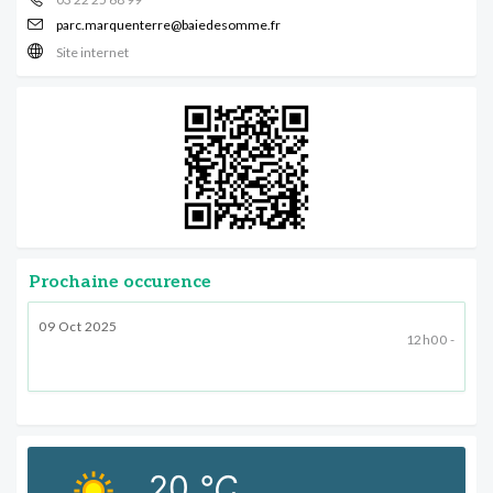
parc.marquenterre@baiedesomme.fr
Site internet
Prochaine occurence
09 Oct 2025
12h00 -
20
°C