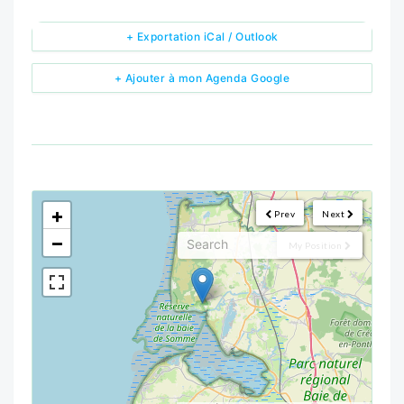
+ Exportation iCal / Outlook
+ Ajouter à mon Agenda Google
<!--
-->
+
Prev
Next
−
My Position