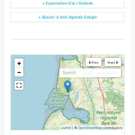
+ Exportation iCal / Outlook
+ Ajouter à mon Agenda Google
<!--
-->
+
Prev
Next
−
My Position
Leaflet
| ©
OpenStreetMap
contributors