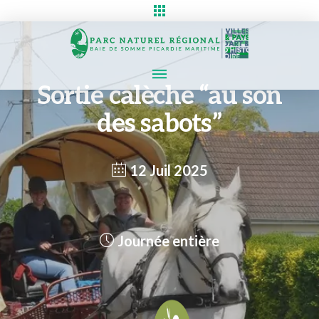
Sortie calèche “au son
des sabots”
12 Juil 2025
Journée entière