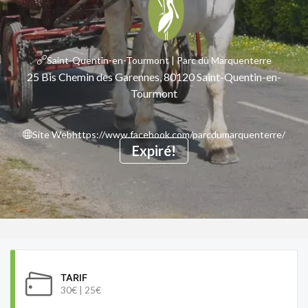
Saint-Quentin-en-Tourmont | Parc du Marquenterre
25 Bis Chemin des Garennes, 80120 Saint-Quentin-en-
Tourmont
Site Web
https://www.facebook.com/parcdumarquenterre/
Expiré!
TARIF
30€ | 25€