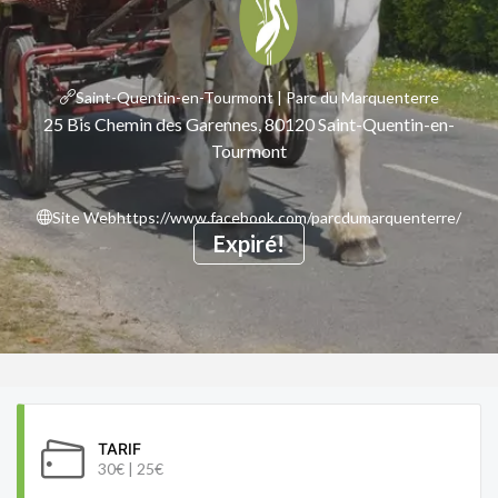
Saint-Quentin-en-Tourmont | Parc du Marquenterre
25 Bis Chemin des Garennes, 80120 Saint-Quentin-en-
Tourmont
Site Web
https://www.facebook.com/parcdumarquenterre/
Expiré!
TARIF
30€ | 25€