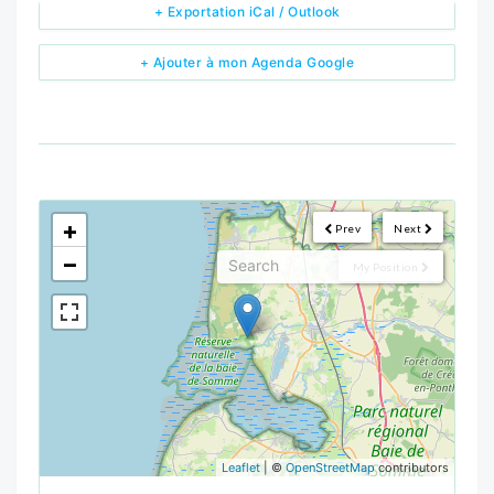
+ Exportation iCal / Outlook
+ Ajouter à mon Agenda Google
<!--
-->
+
Prev
Next
−
My Position
Leaflet
| ©
OpenStreetMap
contributors