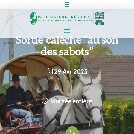
Sortie calèche “au son
des sabots”
29 Avr 2025
Journée entière