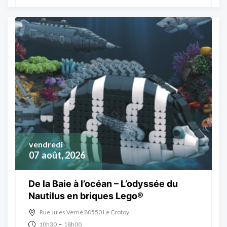
vendredi
07
août, 2026
De la Baie à l’océan – L’odyssée du
Nautilus en briques Lego®
Rue Jules Verne 80550 Le Crotoy
-
10h30
18h00