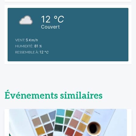
12
°C
Couvert
VENT:
5
Km/h
HUMIDITÉ:
81
%
RESSEMBLE À:
12
°C
Événements similaires