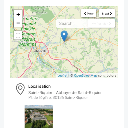
<!--
-->
+
Prev
Next
−
My Position
Leaflet
| ©
OpenStreetMap
contributors
Localisation
Saint-Riquier | Abbaye de Saint-Riquier
Pl. de l'église, 80135 Saint-Riquier