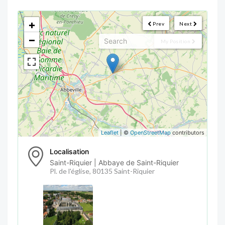
<!--
-->
+
Prev
Next
−
My Position
Leaflet
| ©
OpenStreetMap
contributors
Localisation
Saint-Riquier | Abbaye de Saint-Riquier
Pl. de l'église, 80135 Saint-Riquier