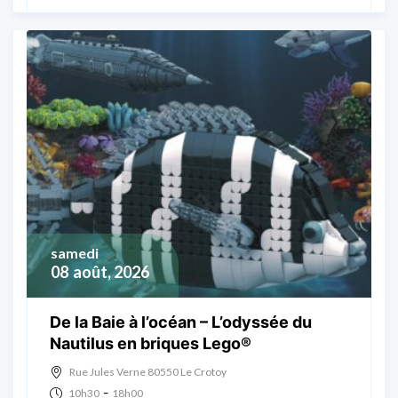
samedi
08
août, 2026
De la Baie à l’océan – L’odyssée du
Nautilus en briques Lego®
Rue Jules Verne 80550 Le Crotoy
-
10h30
18h00