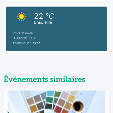
22
°C
Ensoleillé
VENT:
11
Km/h
HUMIDITÉ:
34
%
RESSEMBLE À:
19
°C
Événements similaires