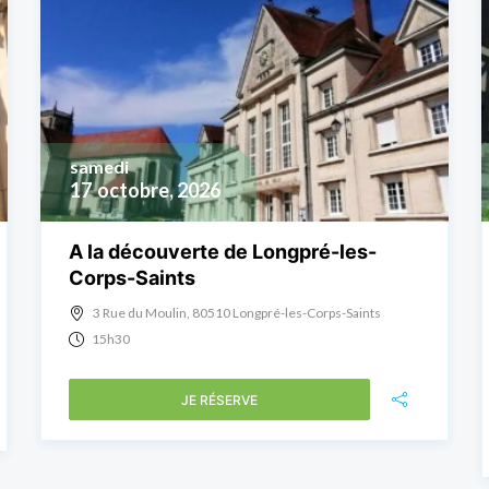
samedi
17
octobre, 2026
A la découverte de Longpré-les-
Corps-Saints
3 Rue du Moulin, 80510 Longpré-les-Corps-Saints
15h30
JE RÉSERVE