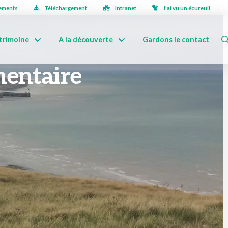
ements
Téléchargement
Intranet
J’ai vu un écureuil
trimoine
A la découverte
Gardons le contact
mentaire