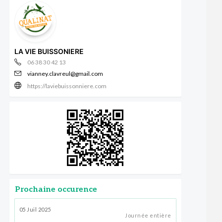
LA VIE BUISSONIERE
06 38 30 42 13
vianney.clavreul@gmail.com
https://laviebuissonniere.com
Prochaine occurence
05 Juil 2025
Journée entière