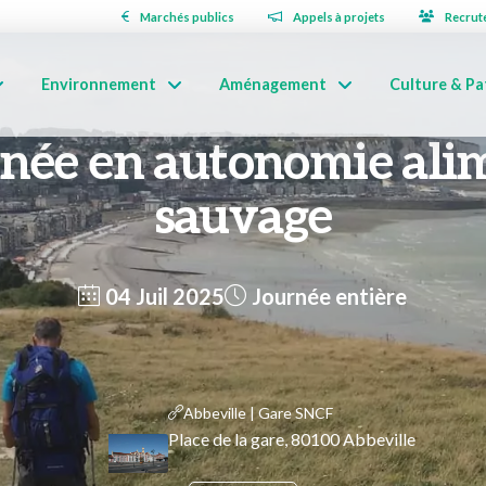
Marchés publics
Appels à projets
Recrut
Environnement
Aménagement
Culture & Pa
ée en autonomie ali
sauvage
04 Juil 2025
Journée entière
Abbeville | Gare SNCF
Place de la gare, 80100 Abbeville