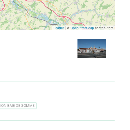
Leaflet
| ©
OpenStreetMap
contributors
ON BAIE DE SOMME