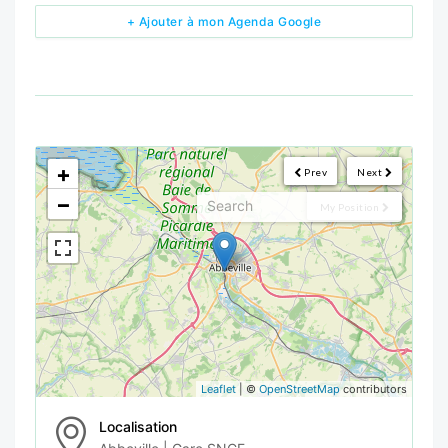
+ Ajouter à mon Agenda Google
<!--
-->
+
Prev
Next
−
My Position
Leaflet
| ©
OpenStreetMap
contributors
Localisation