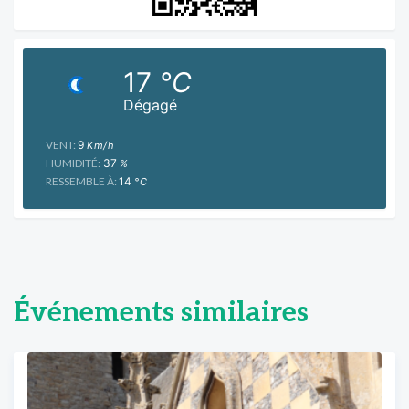
17
°C
Dégagé
VENT:
9
Km/h
HUMIDITÉ:
37
%
RESSEMBLE À:
14
°C
Événements similaires