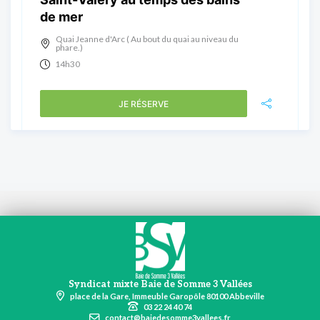
de mer
Quai Jeanne d'Arc ( Au bout du quai au niveau du
phare.)
14h30
JE RÉSERVE
Syndicat mixte Baie de Somme 3 Vallées
place de la Gare, Immeuble Garopôle 80100 Abbeville
03 22 24 40 74
contact@baiedesomme3vallees.fr