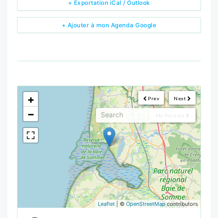
+ Exportation iCal / Outlook
+ Ajouter à mon Agenda Google
<!--
-->
+
Prev
Next
−
My Position
Leaflet
| ©
OpenStreetMap
contributors