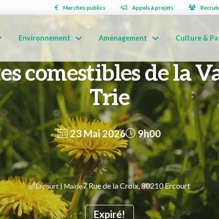
Marchés publics
Appels à projets
Recrut
Environnement
Aménagement
Culture & Pa
es comestibles de la Va
Trie
23 Mai 2026
9h00
7 Rue de la Croix, 80210 Ercourt
Ercourt | Mairie
Expiré!