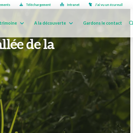
ements
Téléchargement
Intranet
J’ai vu un écureuil
trimoine
A la découverte
Gardons le contact
llée de la