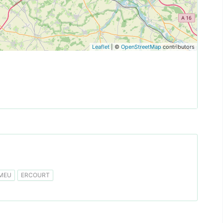
Leaflet
| ©
OpenStreetMap
contributors
MEU
ERCOURT