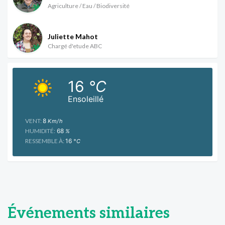
Agriculture / Eau / Biodiversité
Juliette Mahot
Chargé d'etude ABC
16
°C
Ensoleillé
VENT:
8
Km/h
HUMIDITÉ:
68
%
RESSEMBLE À:
16
°C
Événements similaires