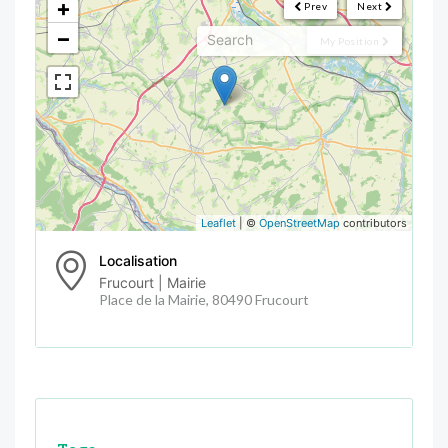
+
Prev
Next
−
My Position
Leaflet
| ©
OpenStreetMap
contributors
Localisation
Frucourt | Mairie
Place de la Mairie, 80490 Frucourt