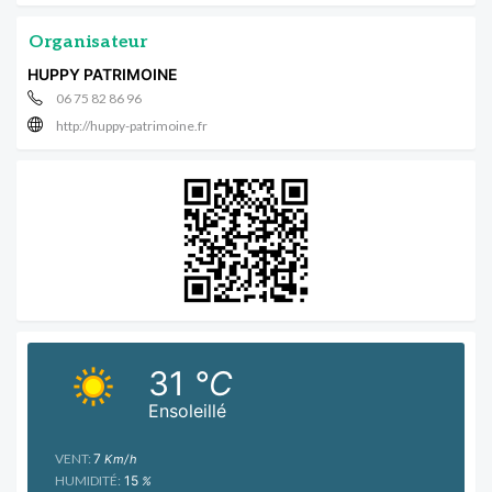
Organisateur
HUPPY PATRIMOINE
06 75 82 86 96
http://huppy-patrimoine.fr
31
°C
Ensoleillé
VENT:
7
Km/h
HUMIDITÉ:
15
%