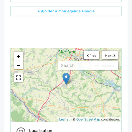
+ Ajouter à mon Agenda Google
<!--
-->
+
Prev
Next
−
My Position
Leaflet
| ©
OpenStreetMap
contributors
Localisation