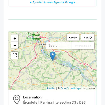
+ Ajouter à mon Agenda Google
<!--
-->
+
Prev
Next
−
My Position
Leaflet
| ©
OpenStreetMap
contributors
Localisation
Érondelle | Parking intersection D3 / D93