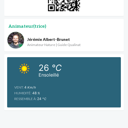
Animateur(trice)
Jérémie Albert-Brunet
Animateur Nature | Guide Qualinat
26
°C
Ensoleillé
VENT:
4
Km/h
HUMIDITÉ:
48
%
RESSEMBLE À:
24
°C