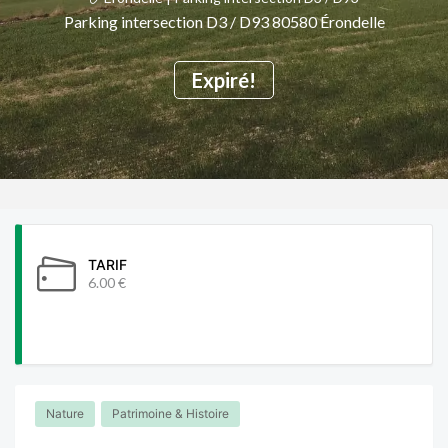
Parking intersection D3 / D93 80580 Érondelle
Expiré!
TARIF
6.00 €
Nature
Patrimoine & Histoire