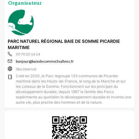
Organisateur
PARC NATUREL RÉGIONAL BAIE DE SOMME PICARDIE
MARITIME
09 70 20 14 14
bonjour@baiedesomme3vallees.fr
Site internet
Créé en 2020, le Parc regroupe 135 communes de Picardie
maritime dans les Hauts-de-France, le long de la Manche et sur
les coteaux de la Somme. Fonctionnant sur les principes du
développement durable, depuis 1967 la famille des Parcs
expérimente au quotidien le développement durable et invente une
autre vie, plus proche des hommes et de la nature.