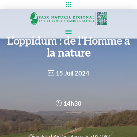
L’oppidum : de l’Homme à
la nature
15 Juil 2024
14h30
Érondelle | Parking intersection D3 / D93