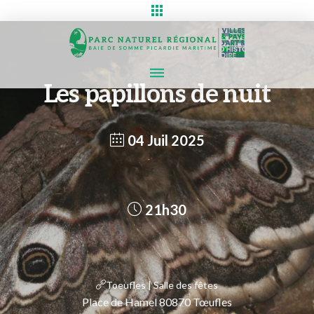
Les papillons de nuit
04 Juil 2025
21h30
Toeufles | Salle des fêtes
Place de Hamel 80870 Tœufles