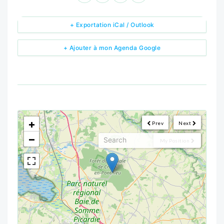
+ Exportation iCal / Outlook
+ Ajouter à mon Agenda Google
<!--
-->
+
Prev
Next
−
My Position