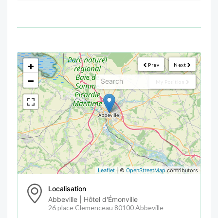
<!--
-->
+
Prev
Next
−
My Position
Leaflet
| ©
OpenStreetMap
contributors
Localisation
Abbeville | Hôtel d'Émonville
26 place Clemenceau 80100 Abbeville