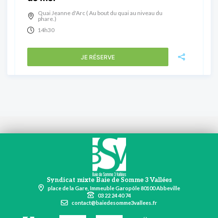
Quai Jeanne d'Arc ( Au bout du quai au niveau du
phare.)
14h30
JE RÉSERVE
Syndicat mixte Baie de Somme 3 Vallées
place de la Gare, Immeuble Garopôle 80100 Abbeville
03 22 24 40 74
contact@baiedesomme3vallees.fr