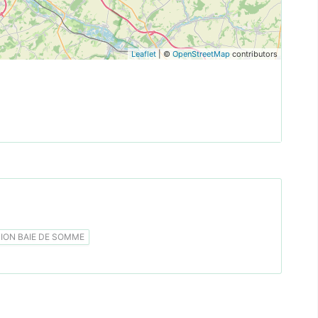
Leaflet
| ©
OpenStreetMap
contributors
ON BAIE DE SOMME