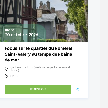
mardi
20
octobre, 2026
Focus sur le quartier du Romerel,
Saint-Valery au temps des bains
de mer
Quai Jeanne d'Arc ( Au bout du quai au niveau du
phare.)
14h30
JE RÉSERVE