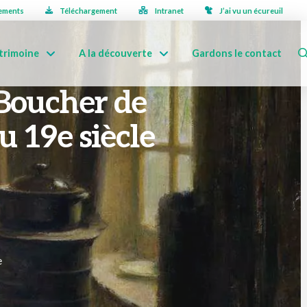
ements
Téléchargement
Intranet
J’ai vu un écureuil
trimoine
A la découverte
Gardons le contact
Boucher de
u 19e siècle
e