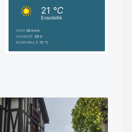
21
°C
Ensoleillé
VENT:
26
Km/h
HUMIDITÉ:
39
%
RESSEMBLE À:
15
°C