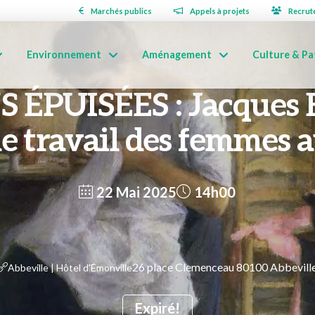
Marchés publics
Appels à projets
Recrut
Environnement
Aménagement
Culture & Pa
 ÉPUISÉES : Jacques 
le travail des femmes a
22 Mai 2025
14h00
26 place Clemenceau 80100 Abbevill
Abbeville | Hôtel d'Émonville
Expiré!