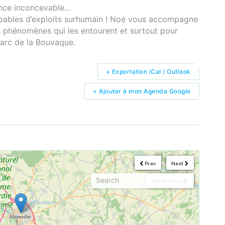
tance inconcevable…
apables d’exploits surhumain ! Noé vous accompagne
s phénomènes qui les entourent et surtout pour
Parc de la Bouvaque.
+ Exportation iCal / Outlook
+ Ajouter à mon Agenda Google
Prev
Next
My Position