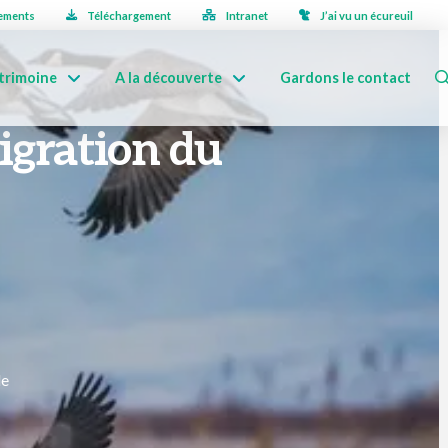
ements
Téléchargement
Intranet
J’ai vu un écureuil
trimoine
A la découverte
Gardons le contact
igration du
le