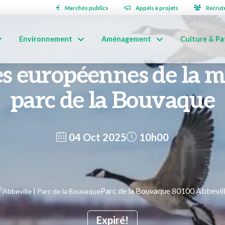
Marchés publics
Appels à projets
Recrut
Environnement
Aménagement
Culture & Pa
es européennes de la m
parc de la Bouvaque
04 Oct 2025
10h00
Parc de la Bouvaque 80100 Abbevil
Abbeville | Parc de la Bouvaque
Expiré!