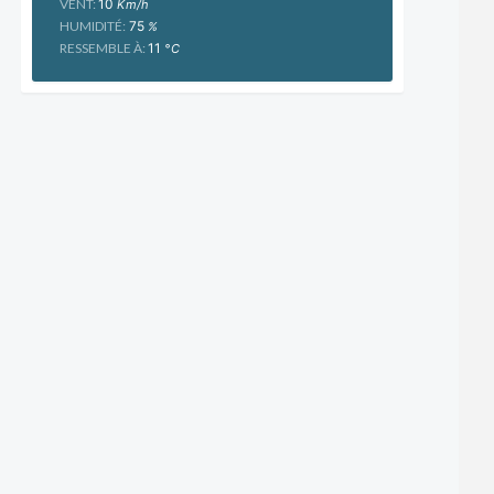
VENT:
10
Km/h
HUMIDITÉ:
75
%
RESSEMBLE À:
11
°C