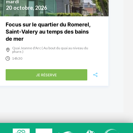
mardi
20
octobre, 2026
Focus sur le quartier du Romerel,
Saint-Valery au temps des bains
de mer
Quai Jeanne d'Arc ( Au bout du quai au niveau du
phare.)
14h30
JE RÉSERVE