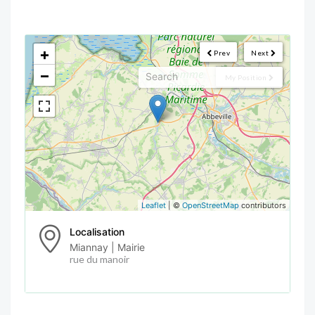
<!--
-->
+
Prev
Next
−
My Position
Leaflet
| ©
OpenStreetMap
contributors
Localisation
Miannay | Mairie
rue du manoir