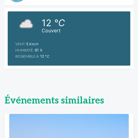
12
°C
Couvert
VENT:
5
Km/h
HUMIDITÉ:
81
%
RESSEMBLE À:
12
°C
Événements similaires