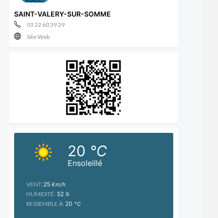
SAINT-VALERY-SUR-SOMME
03 22 60 39 29
Site Web
20
°C
Ensoleillé
VENT:
25
Km/h
HUMIDITÉ:
52
%
RESSEMBLE À:
20
°C