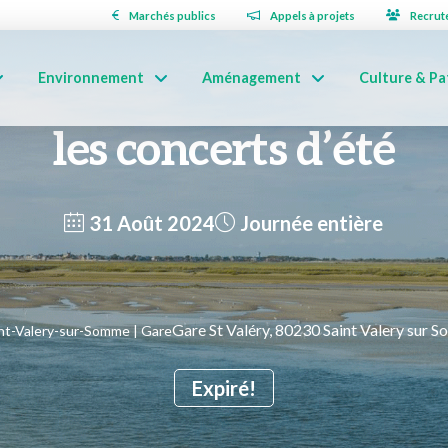
Marchés publics
Appels à projets
Recrut
Environnement
Aménagement
Culture & Pa
les concerts d’été
31 Août 2024
Journée entière
Gare St Valéry, 80230 Saint Valery sur 
nt-Valery-sur-Somme | Gare
Expiré!