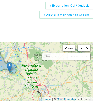
+ Exportation iCal / Outlook
+ Ajouter à mon Agenda Google
Prev
Next
My Position
Leaflet
| ©
OpenStreetMap
contributors