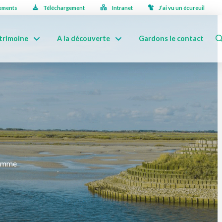
ements
Téléchargement
Intranet
J’ai vu un écureuil
trimoine
A la découverte
Gardons le contact
Somme