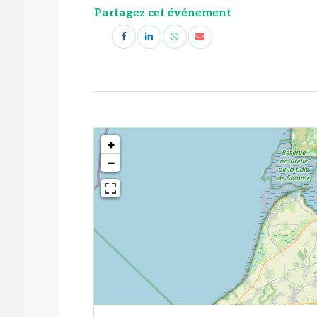
Partagez cet événement
<!--
-->
+
−