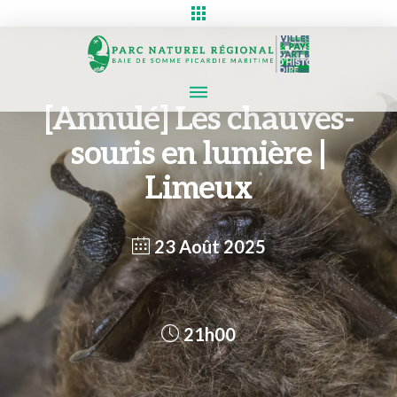
[Annulé] Les chauves-
souris en lumière |
Limeux
23 Août 2025
21h00