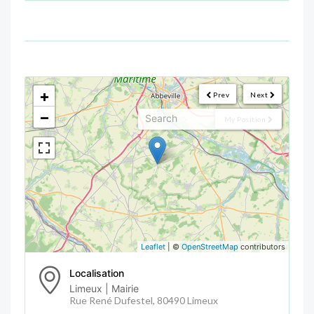
<!--
-->
+
Prev
Next
−
My Position
Leaflet
| ©
OpenStreetMap
contributors
Localisation
Limeux | Mairie
Rue René Dufestel, 80490 Limeux