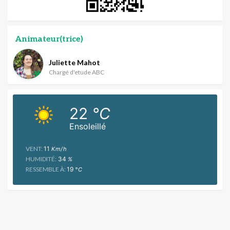
Animateur(trice)
Juliette Mahot
Chargé d'etude ABC
22
°C
Ensoleillé
VENT:
11
Km/h
HUMIDITÉ:
34
%
RESSEMBLE À:
19
°C