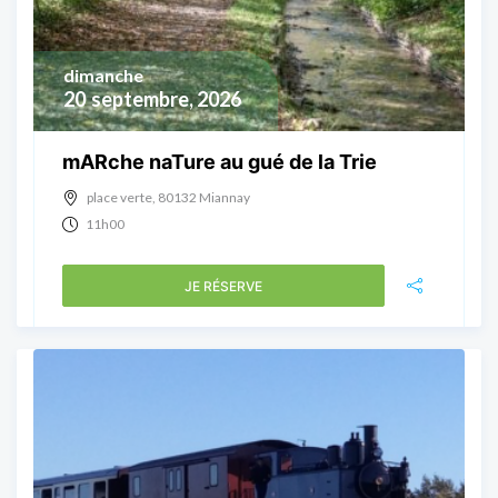
dimanche
20
septembre, 2026
mARche naTure au gué de la Trie
place verte, 80132 Miannay
11h00
JE RÉSERVE