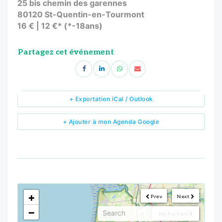
25 bis chemin des garennes
80120 St-Quentin-en-Tourmont
16 € | 12 €* (*-18ans)
Partagez cet événement
+ Exportation iCal / Outlook
+ Ajouter à mon Agenda Google
<!--
-->
+
Prev
Next
−
My Position