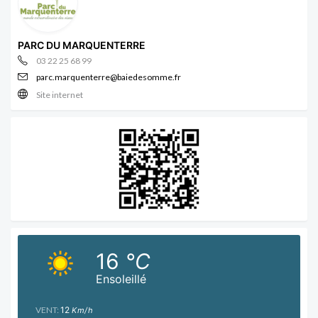
PARC DU MARQUENTERRE
03 22 25 68 99
parc.marquenterre@baiedesomme.fr
Site internet
16
°C
Ensoleillé
VENT:
12
Km/h