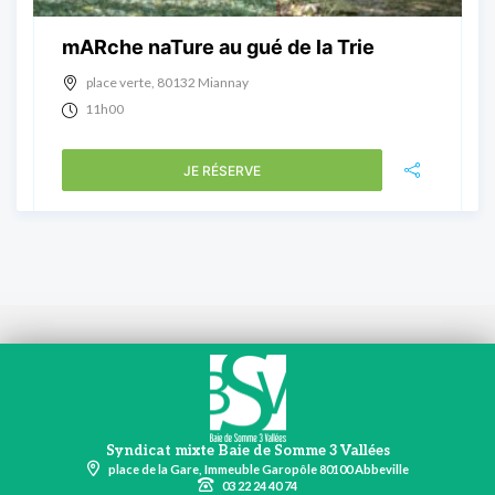
mARche naTure au gué de la Trie
place verte, 80132 Miannay
11h00
JE RÉSERVE
Syndicat mixte Baie de Somme 3 Vallées
place de la Gare, Immeuble Garopôle 80100 Abbeville
03 22 24 40 74