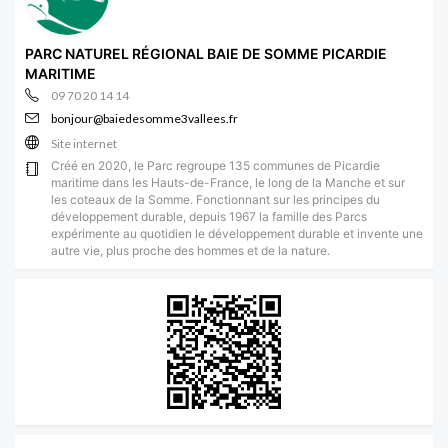
PARC NATUREL RÉGIONAL BAIE DE SOMME PICARDIE
MARITIME
09 70 20 14 14
bonjour@baiedesomme3vallees.fr
Site internet
Créé en 2020, le Parc regroupe 135 communes de Picardie
maritime dans les Hauts-de-France, le long de la Manche et sur
les coteaux de la Somme. Fonctionnant sur les principes du
développement durable, depuis 1967 la famille des Parcs
expérimente au quotidien le développement durable et invente une
autre vie, plus proche des hommes et de la nature.