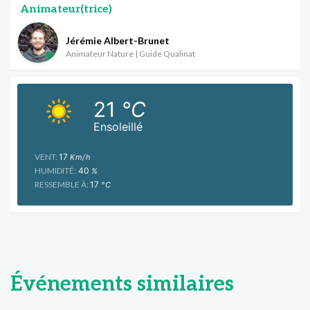
Animateur(trice)
Jérémie Albert-Brunet
Animateur Nature | Guide Qualinat
21
°C
Ensoleillé
VENT:
17
Km/h
HUMIDITÉ:
40
%
RESSEMBLE À:
17
°C
Événements similaires