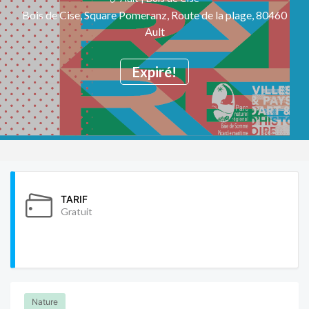
Bois de Cise, Square Pomeranz, Route de la plage, 80460
Ault
Expiré!
TARIF
Gratuit
Nature