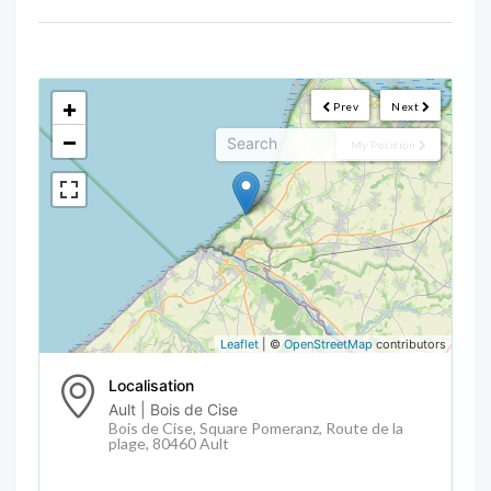
<!--
-->
+
Prev
Next
−
My Position
Leaflet
| ©
OpenStreetMap
contributors
Localisation
Ault | Bois de Cise
Bois de Cise, Square Pomeranz, Route de la
plage, 80460 Ault