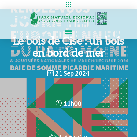
Le bois de Cise : un bois
en bord de mer
21 Sep 2024
11h00
Ault | Bois de Cise